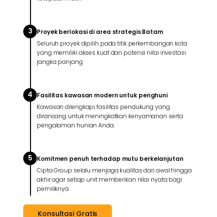
3
Proyek berlokasi di area strategis Batam
Seluruh proyek dipilih pada titik perkembangan kota
yang memiliki akses kuat dan potensi nilai investasi
jangka panjang.
4
Fasilitas kawasan modern untuk penghuni
Kawasan dilengkapi fasilitas pendukung yang
dirancang untuk meningkatkan kenyamanan serta
pengalaman hunian Anda.
5
Komitmen penuh terhadap mutu berkelanjutan
Cipta Group selalu menjaga kualitas dari awal hingga
akhir agar setiap unit memberikan nilai nyata bagi
pemiliknya.
Konsultasi Gratis