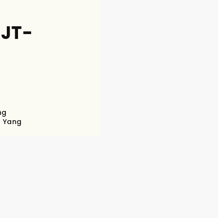
0JT-
ng
s Yang