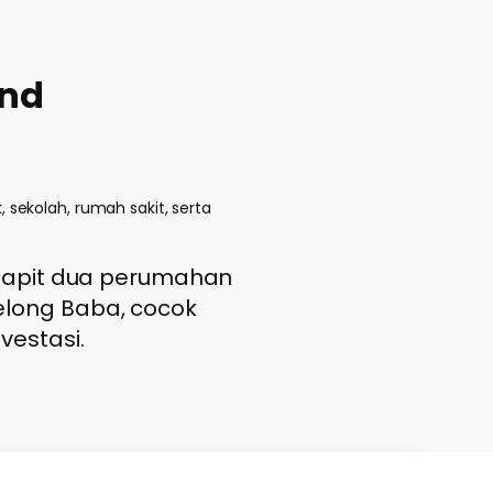
and
 sekolah, rumah sakit, serta
 diapit dua perumahan
elong Baba, cocok
vestasi.