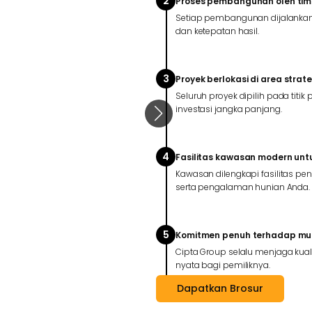
2
Proses pembangunan oleh tim a
Setiap pembangunan dijalankan 
dan ketepatan hasil.
3
Proyek berlokasi di area strat
Seluruh proyek dipilih pada titi
investasi jangka panjang.
4
Fasilitas kawasan modern unt
Kawasan dilengkapi fasilitas 
serta pengalaman hunian Anda.
5
Komitmen penuh terhadap mut
Cipta Group selalu menjaga kuali
nyata bagi pemiliknya.
Dapatkan Brosur