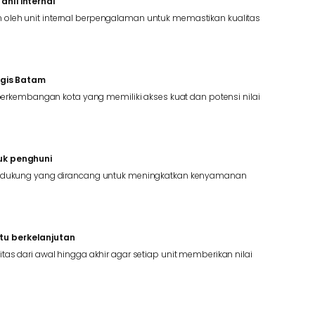
hli internal
oleh unit internal berpengalaman untuk memastikan kualitas
egis Batam
k perkembangan kota yang memiliki akses kuat dan potensi nilai
uk penghuni
pendukung yang dirancang untuk meningkatkan kenyamanan
u berkelanjutan
tas dari awal hingga akhir agar setiap unit memberikan nilai