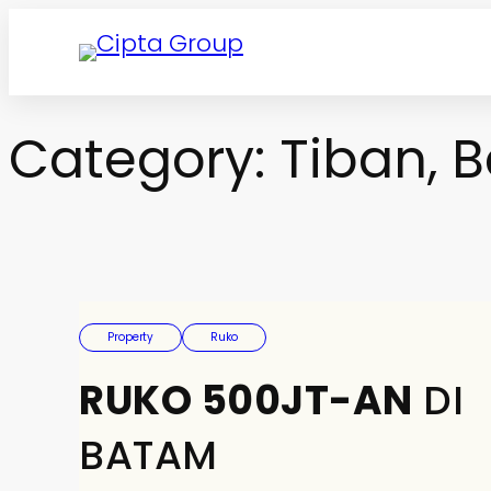
Skip
to
content
Category:
Tiban, 
Property
Ruko
RUKO 500JT-AN
DI
BATAM