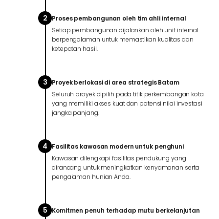
2
Proses pembangunan oleh tim ahli internal
Setiap pembangunan dijalankan oleh unit internal
berpengalaman untuk memastikan kualitas dan
ketepatan hasil.
3
Proyek berlokasi di area strategis Batam
Seluruh proyek dipilih pada titik perkembangan kota
yang memiliki akses kuat dan potensi nilai investasi
jangka panjang.
4
Fasilitas kawasan modern untuk penghuni
Kawasan dilengkapi fasilitas pendukung yang
dirancang untuk meningkatkan kenyamanan serta
pengalaman hunian Anda.
5
Komitmen penuh terhadap mutu berkelanjutan