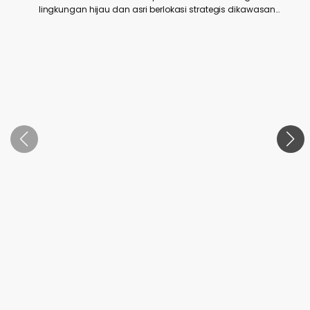
lingkungan hijau dan asri berlokasi strategis dikawasan
d
tanjung piayu batam dekat kemana saja shoping mall,
industrial, dll.