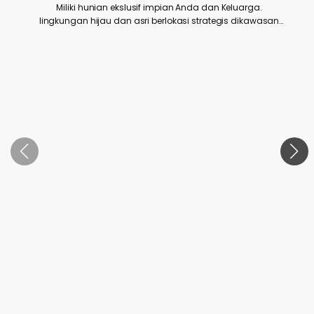
Miliki hunian ekslusif impian Anda dan Keluarga.
lingkungan hijau dan asri berlokasi strategis dikawasan
d
tanjung piayu batam dekat kemana saja shoping mall,
industrial, dll.