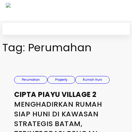
Skip
to
content
Tag:
Perumahan
Perumahan
Property
Rumah Huni
CIPTA PIAYU VILLAGE 2
MENGHADIRKAN RUMAH
SIAP HUNI DI KAWASAN
STRATEGIS BATAM,