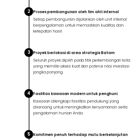
2
Proses pembangunan oleh tim ahli internal
Setiap pembangunan dijalankan oleh unit internal
berpengalaman untuk memastikan kualitas dan
ketepatan hasil.
3
Proyek berlokasi di area strategis Batam
Seluruh proyek dipilih pada titik perkembangan kota
yang memiliki akses kuat dan potensi nilai investasi
jangka panjang.
4
Fasilitas kawasan modern untuk penghuni
Kawasan dilengkapi fasilitas pendukung yang
dirancang untuk meningkatkan kenyamanan serta
pengalaman hunian Anda.
5
Komitmen penuh terhadap mutu berkelanjutan