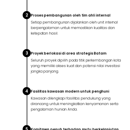
2
Proses pembangunan oleh tim ahli internal
Setiap pembangunan dijalankan oleh unit internal
berpengalaman untuk memastikan kualitas dan
ketepatan hasil.
3
Proyek berlokasi di area strategis Batam
Seluruh proyek dipilih pada titik perkembangan kota
yang memiliki akses kuat dan potensi nilai investasi
jangka panjang.
4
Fasilitas kawasan modern untuk penghuni
Kawasan dilengkapi fasilitas pendukung yang
dirancang untuk meningkatkan kenyamanan serta
pengalaman hunian Anda.
5
Komitmen penuh terhadap mutu berkelanjutan